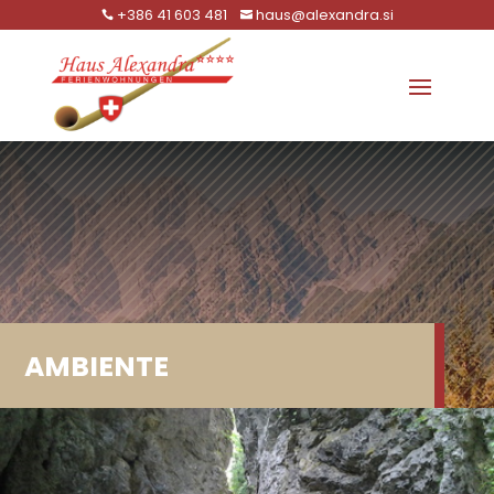
+386 41 603 481
haus@alexandra.si


AMBIENTE