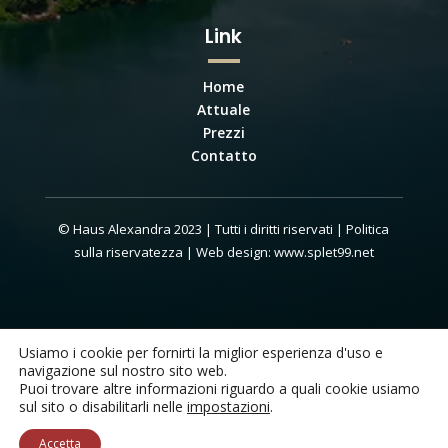
Link
Home
Attuale
Prezzi
Contatto
© Haus Alexandra 2023 | Tutti i diritti riservati |
Politica
sulla riservatezza
| Web design: www.splet99.net
Usiamo i cookie per fornirti la miglior esperienza d'uso e
navigazione sul nostro sito web.
Puoi trovare altre informazioni riguardo a quali cookie usiamo
sul sito o disabilitarli nelle
impostazioni
.
English
(
Inglese
)
Deutsch
(
Tedesco
)
Italiano
Accetta